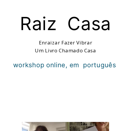
msdm a nomadic house-studio-gallery for
photographic art and curatorial research, an
Raiz Casa
expanded practice of the artist's book, photobook
publishing and peer-to-peer collaboration created
by artist researcher paula roush
Enraizar Fazer Vibrar
Um Livro Chamado Casa
workshop online, em português