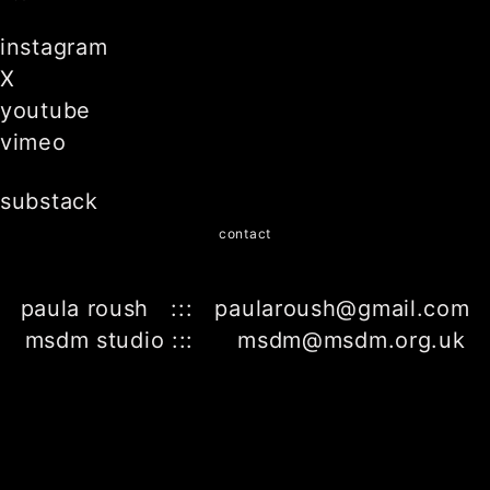
instagram
X
youtube
vimeo
substack
contact
paula roush ::: paularoush@gmail.com
msdm studio ::: msdm@msdm.org.uk