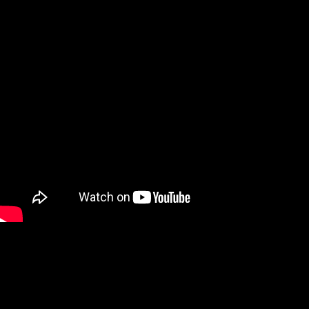
msdm a nomadic house-studio-gallery for
photographic art and curatorial research, an
expanded practice of the artist's book, photobook
publishing and peer-to-peer collaboration created
by artist researcher paula roush