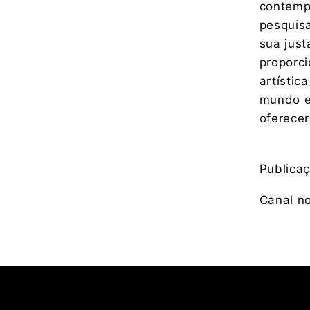
contemp
pesquisa
sua just
proporc
artístic
mundo e
oferecer
Publica
Canal n