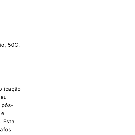
io, 50C,
blicação
seu
 pós-
de
. Esta
afos