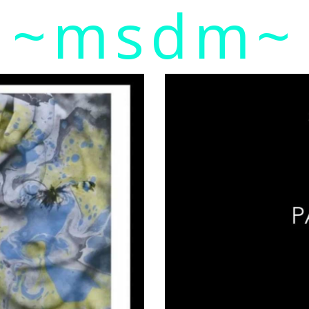
~msdm~
ic art and curatorial research, an expanded practi
cher paula roush