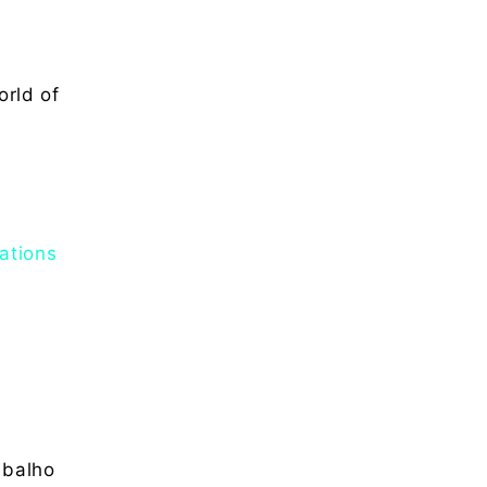
orld of
ations
abalho