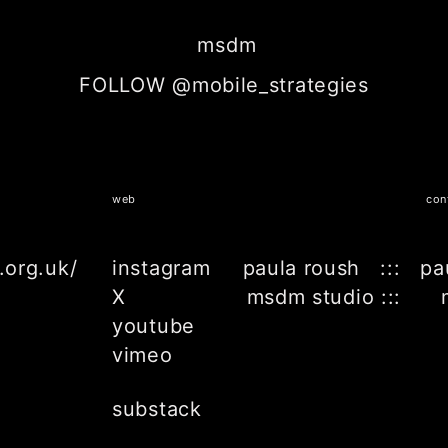
msdm
FOLLOW @mobile_strategies
web
con
.org.uk/
instagram
paula roush ::: pa
X
msdm studio ::: 
youtube
vimeo
substack