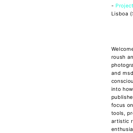
-
Projec
Lisboa (
Welcome 
roush an
photogr
and msdm
consciou
into how
publishe
focus on
tools, p
artistic
enthusia