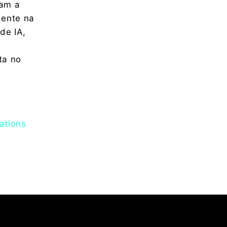
dam a
mente na
de IA,
sta no
ations