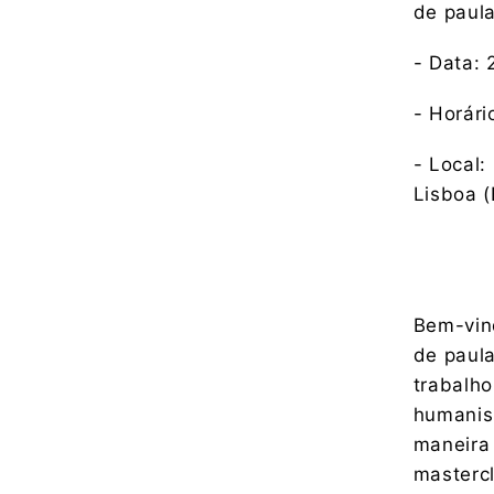
de paul
- Data: 
- Horári
- Local:
Lisboa (
Bem-vind
de paul
trabalho
humanis
maneira 
masterc