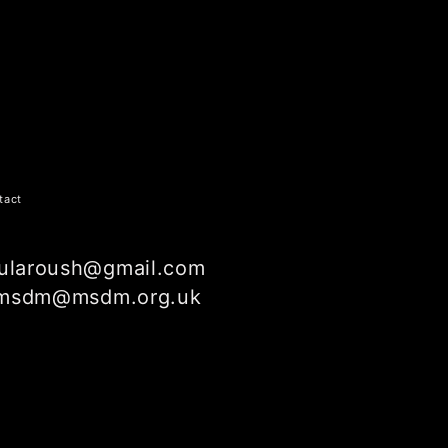
tact
ularoush@gmail.com
msdm@msdm.org.uk