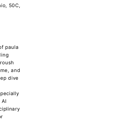
io, 50C,
of paula
ding
 roush
time, and
eep dive
s
pecially
 AI
iplinary
or