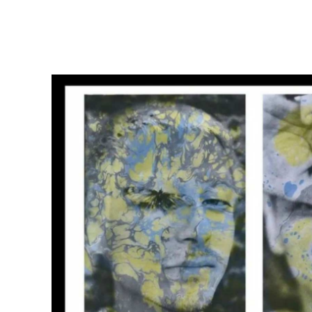
msdm a nomadic house-studio-gallery for photograph
peer-to-peer collaboration created by artist resear