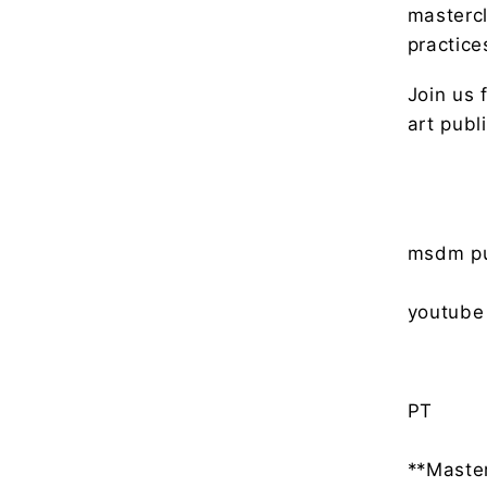
mastercl
practice
Join us 
art publ
msdm pu
youtube
PT
**Master