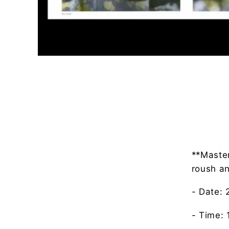
**Master
roush a
- Date: 
- Time: 