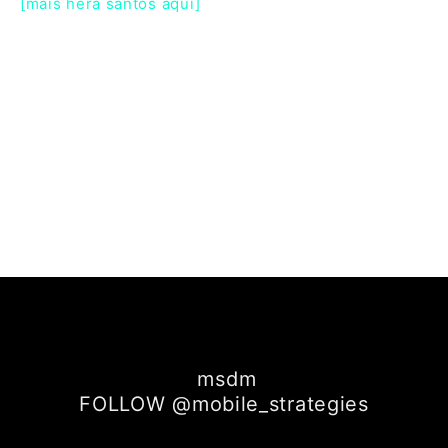
[mais hḗrā santos aqui]
msdm
FOLLOW @mobile_strategies