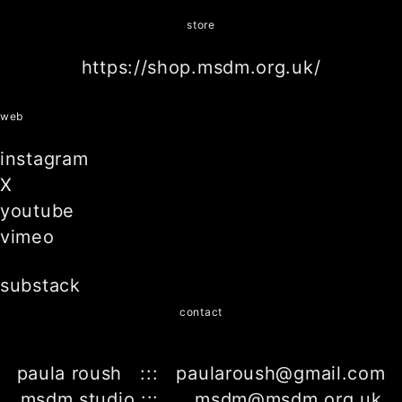
store
https://shop.msdm.org.uk/
web
instagram
X
youtube
vimeo
substack
contact
paula roush ::: paularoush@gmail.com
msdm studio ::: msdm@msdm.org.uk