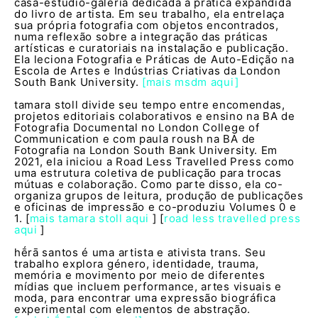
casa-estúdio-galeria dedicada à prática expandida
do livro de artista. Em seu trabalho, ela entrelaça
sua própria fotografia com objetos encontrados,
numa reflexão sobre a integração das práticas
artísticas e curatoriais na instalação e publicação.
Ela leciona Fotografia e Práticas de Auto-Edição na
Escola de Artes e Indústrias Criativas da London
South Bank University.
[mais msdm aqui]
tamara stoll divide seu tempo entre encomendas,
projetos editoriais colaborativos e ensino na BA de
Fotografia Documental no London College of
Communication e com paula roush na BA de
Fotografia na London South Bank University. Em
2021, ela iniciou a Road Less Travelled Press como
uma estrutura coletiva de publicação para trocas
mútuas e colaboração. Como parte disso, ela co-
organiza grupos de leitura, produção de publicações
e oficinas de impressão e co-produziu Volumes 0 e
1. [
mais tamara stoll aqui
] [
road less travelled press
aqui
]
hḗrā santos é uma artista e ativista trans. Seu
trabalho explora género, identidade, trauma,
memória e movimento por meio de diferentes
mídias que incluem performance, artes visuais e
moda, para encontrar uma expressão biográfica
experimental com elementos de abstração.