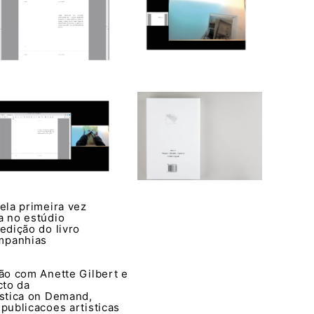
ela primeira vez
a no estúdio
edição do livro
mpanhias
ção com Anette Gilbert e
cto da
ística on Demand,
publicacoes artisticas