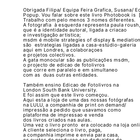
Obrigada Filipa/ Equipa Feira Grafica, Susana/ E
Popup. Vou falar sobre este livro Photobook is [f
Trabalho com pelo menos 3 nomes diferentes.
A fotografia à esquerda representa paula roush
que é a identidade autoral, ligada a criacao
e investigação artistica;
msdm é mobile strategies of display & mediation
são estrategias ligadas a casa-estúdio-galeria
aqui em Londres, a colaboraçoes
e projetos colectivos.
A gata monocular são as publicações msdm,
o projecto de edicao de fotolivros
que corre em paralelo e em simultaneo
com as duas outras entidades.
Também ensino Edicao de Fotolivros na
London South Bank University.
E foi assim que este livro começou.
Aqui esta a loja de uma das nossas fotógrafas
na LULU, a companhia de print on demand/
impressão a pedido que usavamos como
plataforma de impressao e venda
dos livros criados nas aulas.
Uma vez o livro pronto era colocado na loja onl
A cliente seleciona o livro, paga,
a companhia imprime e envia para casa,
os custos de producao sao deduzidos do