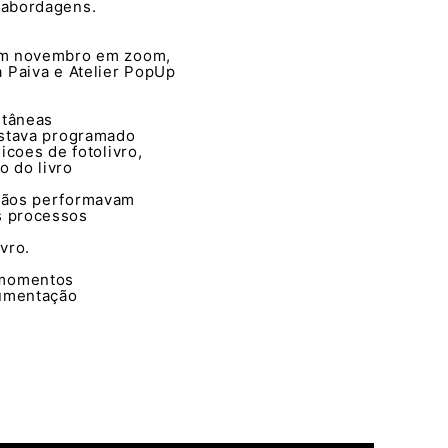
 abordagens.
 em novembro em zoom,
Paiva e Atelier PopUp
ltâneas
estava programado
icoes de fotolivro,
 do livro
 mãos performavam
s processos
vro.
 momentos
cumentação