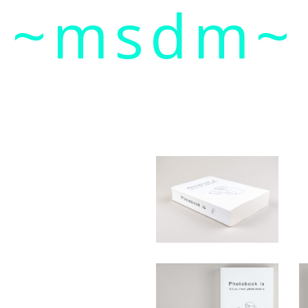
~msdm~
ic art and curatorial research, an expanded practi
cher paula roush