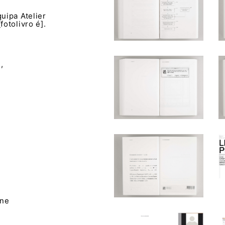
quipa Atelier
otolivro é].
,
,
ine