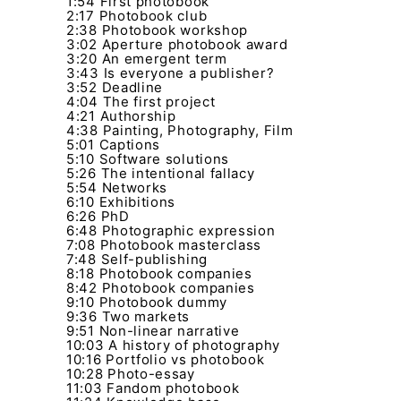
1:54 First photobook
2:17 Photobook club
2:38 Photobook workshop
3:02 Aperture photobook award
3:20 An emergent term
3:43 Is everyone a publisher?
3:52 Deadline
4:04 The first project
4:21 Authorship
4:38 Painting, Photography, Film
5:01 Captions
5:10 Software solutions
5:26 The intentional fallacy
5:54 Networks
6:10 Exhibitions
6:26 PhD
6:48 Photographic expression
7:08 Photobook masterclass
7:48 Self-publishing
8:18 Photobook companies
8:42 Photobook companies
9:10 Photobook dummy
9:36 Two markets
9:51 Non-linear narrative
10:03 A history of photography
10:16 Portfolio vs photobook
10:28 Photo-essay
11:03 Fandom photobook