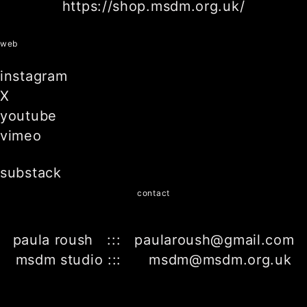
https://shop.msdm.org.uk/
web
instagram
X
youtube
vimeo
substack
contact
paula roush ::: paularoush@gmail.com
msdm studio ::: msdm@msdm.org.uk