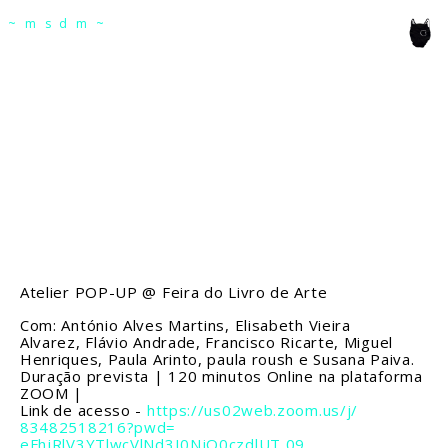
msdm a nomadic house-studio-gallery for
~msdm~
photographic art and curatorial research, an
expanded practice of the artist's book, photobook
publishing and peer-to-peer collaboration created
by artist researcher paula roush
Atelier POP-UP
@ Feira do Livro de Arte
Com: António Alves Martins, Elisabeth Vieira
Alvarez, Flávio Andrade, Francisco Ricarte, Miguel
Henriques, Paula Arinto, paula roush e Susana Paiva.
Duração prevista | 120 minutos
Online na plataforma
ZOOM |
Link de acesso -
https://us02web.zoom.us/j/
83482518216?pwd=
eFhjRlV3YTlwcVlNd3I0NjQ0czdlUT 09