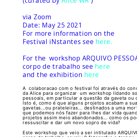
(curated by
Alice WR
)
via Zoom
Date: May 25 2021
For more information on the
Festival iNstantes see
here.
For the workshop ARQUIVO PESSO
corpo de trabalho see
here
and the exhibition
here
A colaboracao com o festival foi através do con
da Alice para organizar um workshop lidando s
pessoais, em particular a questão da gaveta ou d
Isto é, como é que alguns projetos acabam a sua
gavetas...ou prateleiras... destinados a uma mor
que podemos nós fazer para lhes dar vida quan
projetos assim meio abandonados... como os p
ressuscitar e dar um novo sopro de vida?
Este workshop que veio a ser intitulado ARQU