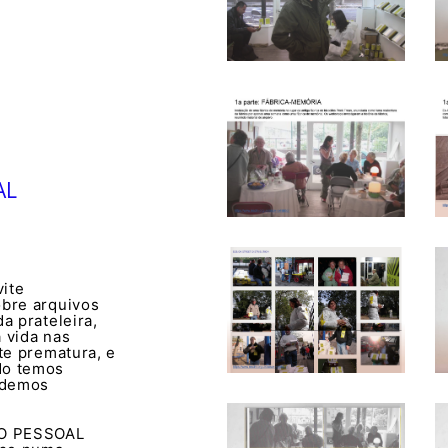
AL
vite
obre arquivos
a prateleira,
 vida nas
te prematura, e
do temos
odemos
IVO PESSOAL