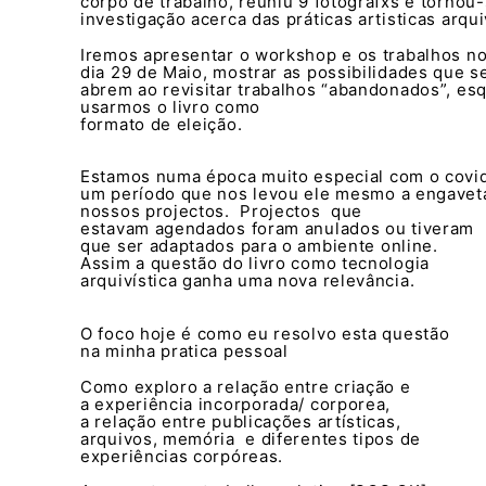
corpo de trabalho, reuniu 9 fotografxs e tornou
investigação acerca das práticas artisticas arqu
Iremos apresentar o workshop e os trabalhos n
dia 29 de Maio, mostrar as possibilidades que s
abrem ao revisitar trabalhos “abandonados”, es
usarmos o livro como
formato de eleição.
Estamos numa época muito especial com o covid
um período que nos levou ele mesmo a engavet
nossos projectos. Projectos que
estavam agendados foram anulados ou tiveram
que ser adaptados para o ambiente online.
Assim a questão do livro como tecnologia
arquivística ganha uma nova relevância.
O foco hoje é como eu resolvo esta questão
na minha pratica pessoal
Como exploro a relação entre criação e
a experiência incorporada/ corporea,
a relação entre publicações artísticas,
arquivos, memória e diferentes tipos de
experiências corpóreas.