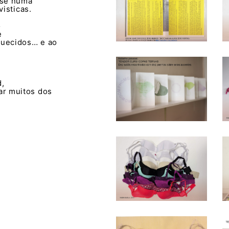
-se numa
ivisticas.
o
e
quecidos… e ao
,
ar muitos dos