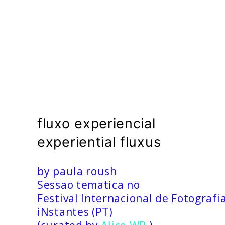
msdm a nomadic house-studio-gallery for photograph
peer-to-peer collaboration created by artist resear
fluxo experiencial
experiential fluxus
by paula roush
Sessao tematica no
Festival Internacional de Fotografi
iNstantes (PT)