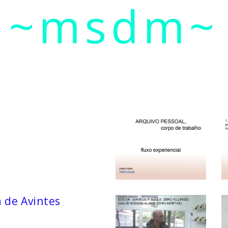
~msdm~
ic art and curatorial research, an expanded practi
cher paula roush
a de Avintes