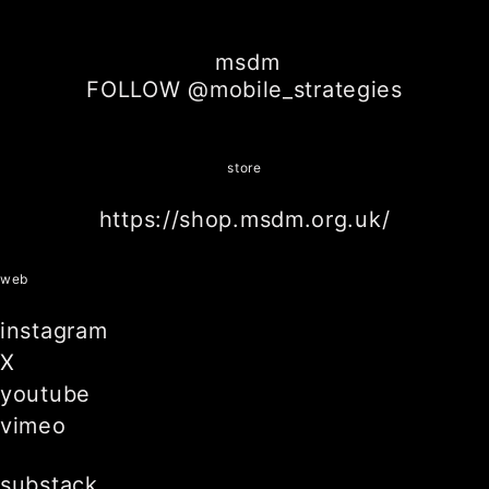
msdm
FOLLOW @mobile_strategies
store
https://shop.msdm.org.uk/
web
instagram
X
youtube
vimeo
substack